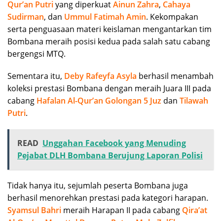
Qur’an Putri
yang diperkuat
Ainun Zahra
,
Cahaya
Sudirman
, dan
Ummul Fatimah Amin
. Kekompakan
serta penguasaan materi keislaman mengantarkan tim
Bombana meraih posisi kedua pada salah satu cabang
bergengsi MTQ.
Sementara itu,
Deby Rafeyfa Asyla
berhasil menambah
koleksi prestasi Bombana dengan meraih Juara III pada
cabang
Hafalan Al-Qur’an Golongan 5 Juz
dan
Tilawah
Putri
.
READ
Unggahan Facebook yang Menuding
Pejabat DLH Bombana Berujung Laporan Polisi
Tidak hanya itu, sejumlah peserta Bombana juga
berhasil menorehkan prestasi pada kategori harapan.
Syamsul Bahri
meraih Harapan II pada cabang
Qira’at