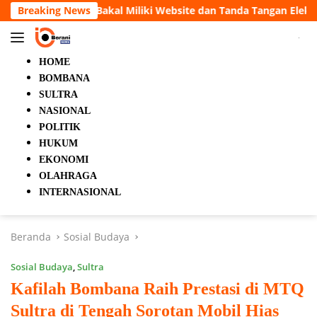
Langsung
iki Website dan Tanda Tangan Elektronik
Breaking News
5 Orang Tewas
ke
konten
HOME
BOMBANA
SULTRA
NASIONAL
POLITIK
HUKUM
EKONOMI
OLAHRAGA
INTERNASIONAL
Beranda
Sosial Budaya
Sosial Budaya
,
Sultra
Kafilah Bombana Raih Prestasi di MTQ
Sultra di Tengah Sorotan Mobil Hias