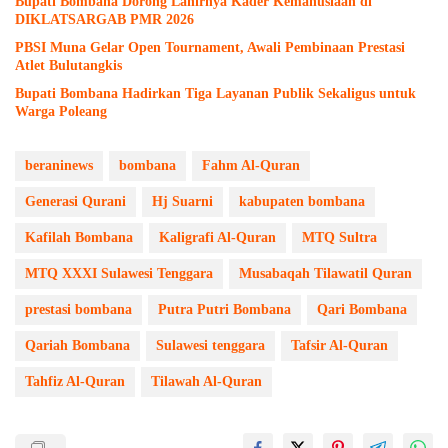
Bupati Bombana Dorong Lahirnya Kader Kemanusiaan di
DIKLATSARGAB PMR 2026
PBSI Muna Gelar Open Tournament, Awali Pembinaan Prestasi
Atlet Bulutangkis
Bupati Bombana Hadirkan Tiga Layanan Publik Sekaligus untuk
Warga Poleang
beraninews
bombana
Fahm Al-Quran
Generasi Qurani
Hj Suarni
kabupaten bombana
Kafilah Bombana
Kaligrafi Al-Quran
MTQ Sultra
MTQ XXXI Sulawesi Tenggara
Musabaqah Tilawatil Quran
prestasi bombana
Putra Putri Bombana
Qari Bombana
Qariah Bombana
Sulawesi tenggara
Tafsir Al-Quran
Tahfiz Al-Quran
Tilawah Al-Quran