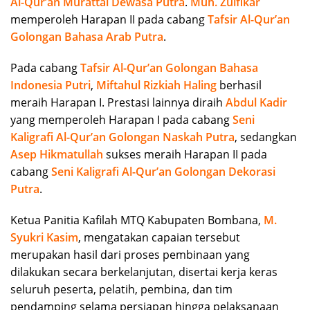
Al-Qur’an Murattal Dewasa Putra
.
Muh. Zulfikar
memperoleh Harapan II pada cabang
Tafsir Al-Qur’an
Golongan Bahasa Arab Putra
.
Pada cabang
Tafsir Al-Qur’an Golongan Bahasa
Indonesia Putri
,
Miftahul Rizkiah Haling
berhasil
meraih Harapan I. Prestasi lainnya diraih
Abdul Kadir
yang memperoleh Harapan I pada cabang
Seni
Kaligrafi Al-Qur’an Golongan Naskah Putra
, sedangkan
Asep Hikmatullah
sukses meraih Harapan II pada
cabang
Seni Kaligrafi Al-Qur’an Golongan Dekorasi
Putra
.
Ketua Panitia Kafilah MTQ Kabupaten Bombana,
M.
Syukri Kasim
, mengatakan capaian tersebut
merupakan hasil dari proses pembinaan yang
dilakukan secara berkelanjutan, disertai kerja keras
seluruh peserta, pelatih, pembina, dan tim
pendamping selama persiapan hingga pelaksanaan