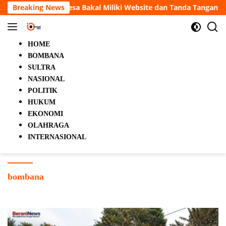
Langsung
l Miliki Website dan Tanda Tangan Elektronik
Breaking News
5 Orang T
ke
konten
HOME
BOMBANA
SULTRA
NASIONAL
POLITIK
HUKUM
EKONOMI
OLAHRAGA
INTERNASIONAL
bombana