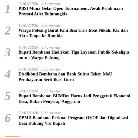
21/07/2026
0 Komentar
1
PBSI Muna Gelar Open Tournament, Awali Pembinaan
Prestasi Atlet Bulutangkis
17/07/2026
0 Komentar
2
Warga Poleang Barat Kini Bisa Urus Isbat Nikah, KK dan
Akta Tanpa ke Rumbia
17/07/2026
0 Komentar
3
Bupati Bombana Hadirkan Tiga Layanan Publik Sekaligus
untuk Warga Poleang
17/07/2026
0 Komentar
4
Disdikbud Bombana dan Bank Sultra Teken MoU
Pembayaran Sertifikasi Guru
22/07/2026
0 Komentar
5
Bupati Bombana: BUMDes Harus Jadi Penggerak Ekonomi
Desa, Bukan Penyerap Anggaran
23/07/2026
0 Komentar
6
DPMD Bombana Perkuat Program OVOP dan Digitalisasi
Desa Dukung Visi Bupati