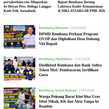
portalterkini.com Dilaporkan
Bupati Bombana Dorong
ke Dewan Pers, Diduga Langgar
Lahirnya Kader Kemanusiaan
Kode Etik Jurnalistik
di DIKLATSARGAB PMR 2026
Bombana
,
Ekonomi
23/07/2026
DPMD Bombana Perkuat Program
OVOP dan Digitalisasi Desa Dukung
Visi Bupati
Bombana
,
Pendidikan
17/07/2026
Disdikbud Bombana dan Bank Sultra
Teken MoU Pembayaran Sertifikasi
Guru
Bombana
,
Sosial Budaya
17/07/2026
Warga Poleang Barat Kini Bisa Urus
Isbat Nikah, KK dan Akta Tanpa ke
Rumbia