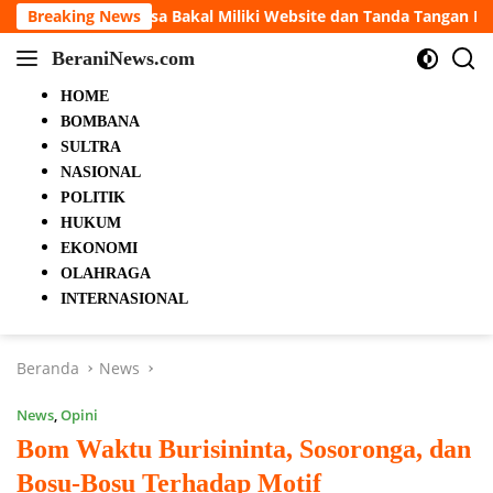
Langsung
akal Miliki Website dan Tanda Tangan Elektronik
Breaking News
5 Ora
ke
BeraniNews.com
konten
HOME
BOMBANA
SULTRA
NASIONAL
POLITIK
HUKUM
EKONOMI
OLAHRAGA
INTERNASIONAL
Beranda
News
News
,
Opini
Bom Waktu Burisininta, Sosoronga, dan
Bosu-Bosu Terhadap Motif