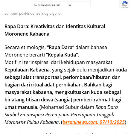
sumber: pdki-indonesia.dgip.go.id
Rapa Dara: Kreativitas dan Identitas Kultural
Moronene Kabaena
Secara etimologis,
“Rapa Dara”
dalam bahasa
Moronene berarti
“Kepala Kuda”
.
Motif ini terinspirasi dari kehidupan masyarakat
Kepulauan Kabaena
, yang sejak dulu menjadikan
kuda
sebagai alat transportasi, perlombaan/hiburan dan
bagian dari ritual adat pernikahan. Bahkan bagi
masyarakat kabaena, mengkultuskan kuda sebagai
binatang titisan dewa (sangia) pemberi rahmat bagi
umat manusia
. (Mohamad Subur dalam
Rapa Dara
Simbol Emansipasi Perempuan-Perempuan Tangguh
Moronene Pulau Kabaena
. (
beraninews.com, 07/10/2025
)