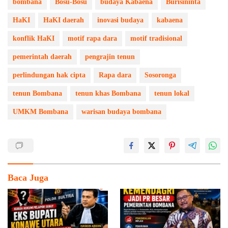
bombana
Bosu-Bosu
budaya Kabaena
Burisininta
HaKI
HaKI daerah
inovasi budaya
kabaena
konflik HaKI
motif rapa dara
motif tradisional
pemerintah daerah
pengrajin tenun
perlindungan hak cipta
Rapa dara
Sosoronga
tenun Bombana
tenun khas Bombana
tenun lokal
UMKM Bombana
warisan budaya bombana
Baca Juga