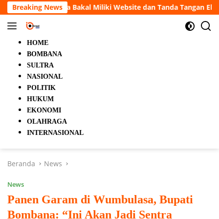
Langsung
ebsite dan Tanda Tangan Elektronik
Breaking News
5 Orang Tewas dal
ke
konten
HOME
BOMBANA
SULTRA
NASIONAL
POLITIK
HUKUM
EKONOMI
OLAHRAGA
INTERNASIONAL
Beranda
News
News
Panen Garam di Wumbulasa, Bupati
Bombana: “Ini Akan Jadi Sentra