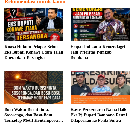
Rekomendasi untuk kamu
Kuasa Hukum Pelapor Sebut
Empat Indikator Kemendagri
Eks Bupati Konawe Utara Telah
Jadi Prioritas Pemkab
Ditetapkan Tersangka
Bombana
Bom Waktu Burisininta,
Kasus Pencemaran Nama Baik,
Sosoronga, dan Bosu-Bosu
Eks Pj Bupati Bombana Resmi
Terhadap Motif Kontemporer
Dilaporkan ke Polda Sultra
Rapa Dara