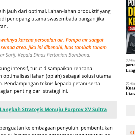
sih jauh dari optimal. Lahan-lahan produktif yang
njadi penopang utama swasembada pangan jika
tan.
awahnya karena persoalan air. Pompa air sangat
 semua area. Jika ini dibenahi, luas tambah tanam
ar Sarif, Kepala Dinas Pertanian Bombana.
03/0
port
ung intensif, turut disampaikan rencana
Lang
optimalisasi lahan (oplah) sebagai solusi utama
. Pendampingan teknis kepada petani serta
01/0
Kuas
ian penting dari strategi ini.
Utar
Langkah Strategis Menuju Porprov XV Sultra
 penguatan kelembagaan penyuluh, pembentukan
O