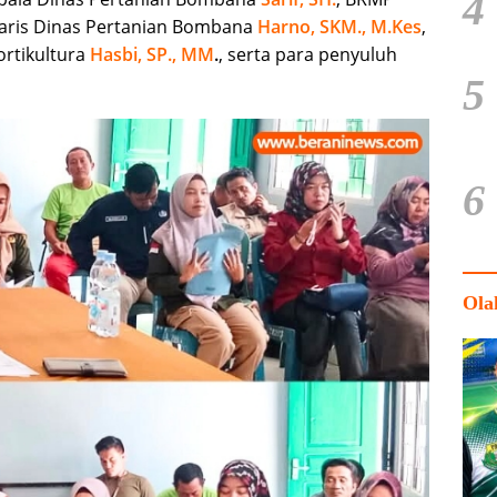
4
taris Dinas Pertanian Bombana
Harno, SKM., M.Kes
,
rtikultura
Hasbi, SP., MM
.
, serta para penyuluh
5
6
Ola