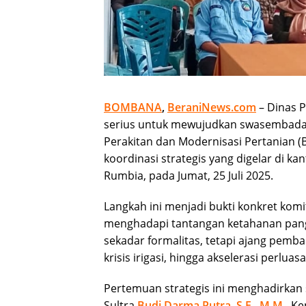
BOMBANA
,
BeraniNews.com
– Dinas 
serius untuk mewujudkan swasembada 
Perakitan dan Modernisasi Pertanian 
koordinasi strategis yang digelar di k
Rumbia, pada Jumat, 25 Juli 2025.
Langkah ini menjadi bukti konkret ko
menghadapi tantangan ketahanan pang
sekadar formalitas, tetapi ajang pemb
krisis irigasi, hingga akselerasi perlua
Pertemuan strategis ini menghadirkan 
Sultra
Budi Darma Putra, S.E., M.M.
, K