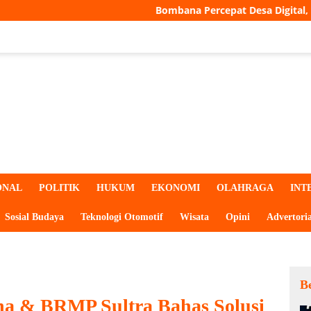
Bombana Percepat Desa Digital, Seluruh Desa Bakal 
ONAL
POLITIK
HUKUM
EKONOMI
OLAHRAGA
INT
Sosial Budaya
Teknologi Otomotif
Wisata
Opini
Advertoria
Be
na & BRMP Sultra Bahas Solusi