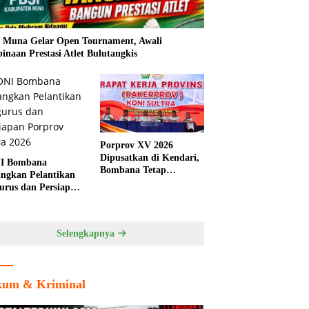
 Muna Gelar Open Tournament, Awali
inaan Prestasi Atlet Bulutangkis
Porprov XV 2026
Dipusatkan di Kendari,
I Bombana
Bombana Tetap
ngkan Pelantikan
Berpeluang Jadi Tuan
urus dan Persiapan
Rumah Cabang
rov Sultra 2026
Olahraga
Selengkapnya
um & Kriminal