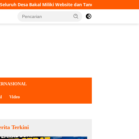
Miliki Website dan Tanda Tangan Elektronik
5 Orang Te
ERNASIONAL
l
Video
rita Terkini