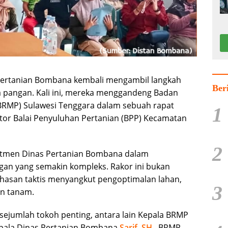
Pertanian Bombana kembali mengambil langkah
Ber
pangan. Kali ini, mereka menggandeng Badan
(BRMP) Sulawesi Tenggara dalam sebuah rapat
1
antor Balai Penyuluhan Pertanian (BPP) Kecamatan
2
mitmen Dinas Pertanian Bombana dalam
an yang semakin kompleks. Rakor ini bukan
ahasan taktis menyangkut pengoptimalan lahan,
3
san tanam.
sejumlah tokoh penting, antara lain Kepala BRMP
epala Dinas Pertanian Bombana
Sarif, SH.
, BRMP