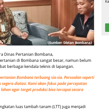
ra Dinas Pertanian Bombana,
ertanian di Bombana sangat besar, namun belum
bat berbagai kendala teknis di lapangan.
ertanian Bombana terbuang sia-sia. Persoalan seperti
 segera diatasi. Kami akan fokus pada percepatan
lahan agar target produksi bisa tercapai secara
ngkatan luas tambah tanam (LTT) juga menjadi