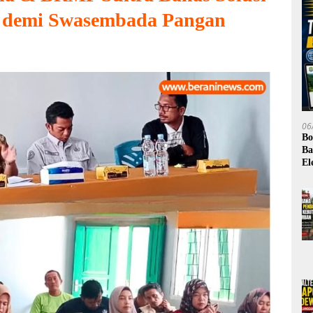
si demi Swasembada Pangan
06
Bo
Ba
El