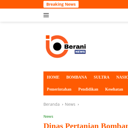
Langsung
Breaking News
ke
konten
HOME
BOMBANA
SULTRA
NASI
Pemerintahan
Pendidikan
Kesehatan
Beranda
News
News
Dinas Pertanian Bomba