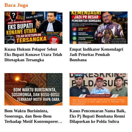
Baca Juga
Kuasa Hukum Pelapor Sebut
Empat Indikator Kemendagri
Eks Bupati Konawe Utara Telah
Jadi Prioritas Pemkab
Ditetapkan Tersangka
Bombana
Bom Waktu Burisininta,
Kasus Pencemaran Nama Baik,
Sosoronga, dan Bosu-Bosu
Eks Pj Bupati Bombana Resmi
Terhadap Motif Kontemporer
Dilaporkan ke Polda Sultra
Rapa Dara