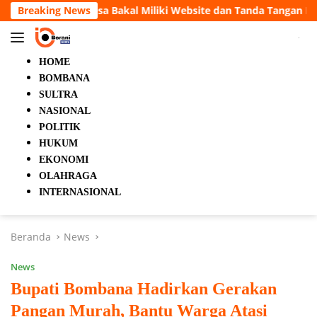
Langsung
 Website dan Tanda Tangan Elektronik
Breaking News
5 Orang Tewas da
ke
konten
HOME
BOMBANA
SULTRA
NASIONAL
POLITIK
HUKUM
EKONOMI
OLAHRAGA
INTERNASIONAL
Beranda
News
News
Bupati Bombana Hadirkan Gerakan
Pangan Murah, Bantu Warga Atasi