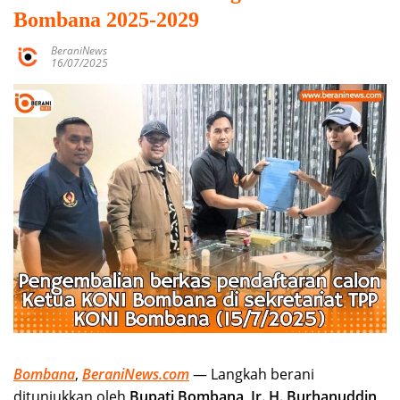
Bombana 2025-2029
BeraniNews
16/07/2025
Bombana
,
BeraniNews.com
— Langkah berani
ditunjukkan oleh
Bupati Bombana, Ir. H. Burhanuddin,