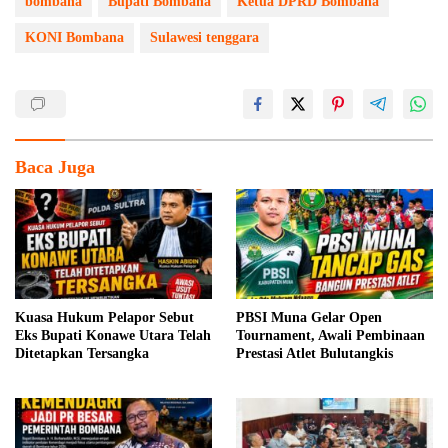
bombana
Bupati Bombana
Ketua DPRD Bombana
KONI Bombana
Sulawesi tenggara
Baca Juga
Kuasa Hukum Pelapor Sebut
PBSI Muna Gelar Open
Eks Bupati Konawe Utara Telah
Tournament, Awali Pembinaan
Ditetapkan Tersangka
Prestasi Atlet Bulutangkis