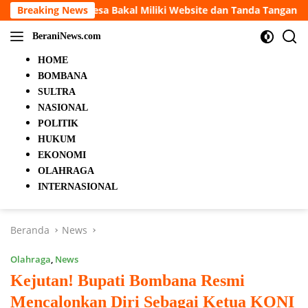
Langsung
 Miliki Website dan Tanda Tangan Elektronik
Breaking News
5 Orang T
ke
konten
BeraniNews.com
HOME
BOMBANA
SULTRA
NASIONAL
POLITIK
HUKUM
EKONOMI
OLAHRAGA
INTERNASIONAL
Beranda
News
Olahraga
,
News
Kejutan! Bupati Bombana Resmi
Mencalonkan Diri Sebagai Ketua KONI