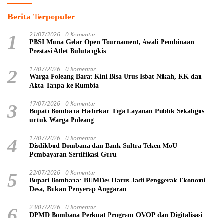
Berita Terpopuler
21/07/2026
0 Komentar
1
PBSI Muna Gelar Open Tournament, Awali Pembinaan
Prestasi Atlet Bulutangkis
17/07/2026
0 Komentar
2
Warga Poleang Barat Kini Bisa Urus Isbat Nikah, KK dan
Akta Tanpa ke Rumbia
17/07/2026
0 Komentar
3
Bupati Bombana Hadirkan Tiga Layanan Publik Sekaligus
untuk Warga Poleang
17/07/2026
0 Komentar
4
Disdikbud Bombana dan Bank Sultra Teken MoU
Pembayaran Sertifikasi Guru
22/07/2026
0 Komentar
5
Bupati Bombana: BUMDes Harus Jadi Penggerak Ekonomi
Desa, Bukan Penyerap Anggaran
23/07/2026
0 Komentar
6
DPMD Bombana Perkuat Program OVOP dan Digitalisasi