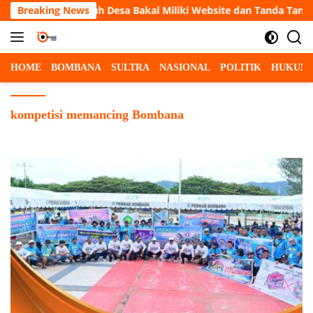
Langsung
a Bakal Miliki Website dan Tanda Tangan Elektronik
Breaking News
5 O
ke
konten
HOME
BOMBANA
SULTRA
NASIONAL
POLITIK
HUKUM
kompetisi memancing Bombana