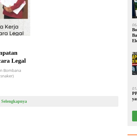
06
Bo
Ba
El
mpatan
cara Legal
ten Bombana
nsnaker)
01
PP
ya
Selengkapnya