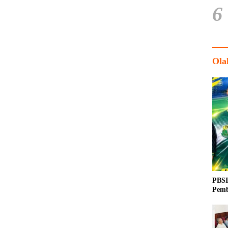
6
Ola
PBSI
Pemb