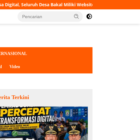
 Desa Bakal Miliki Website dan Tanda Tangan Elektronik
ERNASIONAL
l
Video
rita Terkini