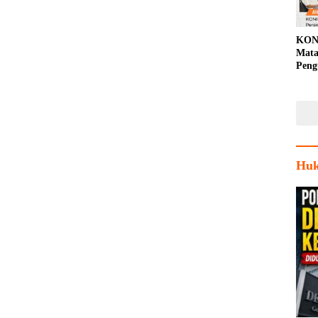
KON
Mata
Peng
Porp
Huk