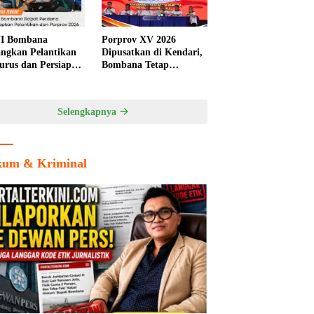
I Bombana
Porprov XV 2026
ngkan Pelantikan
Dipusatkan di Kendari,
urus dan Persiapan
Bombana Tetap
rov Sultra 2026
Berpeluang Jadi Tuan
Rumah Cabang
Olahraga
Selengkapnya
um & Kriminal