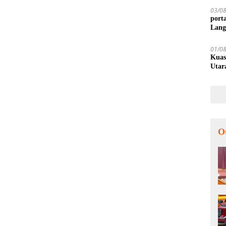
03/0
port
Lang
01/0
Kuas
Utar
O