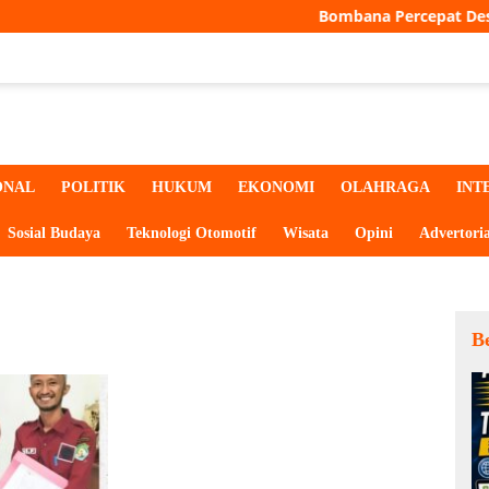
Bombana Percepat Desa Digital, Seluruh
ONAL
POLITIK
HUKUM
EKONOMI
OLAHRAGA
INT
Sosial Budaya
Teknologi Otomotif
Wisata
Opini
Advertoria
Be