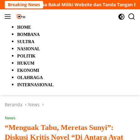
Langsung
ebsite dan Tanda Tangan Elektronik
Breaking News
5 Orang Tewas dala
ke
konten
HOME
BOMBANA
SULTRA
NASIONAL
POLITIK
HUKUM
EKONOMI
OLAHRAGA
INTERNASIONAL
Beranda
News
News
“Menguak Tabu, Meretas Sunyi”:
Diskusi Kritis Novel “Di Antara Ayat