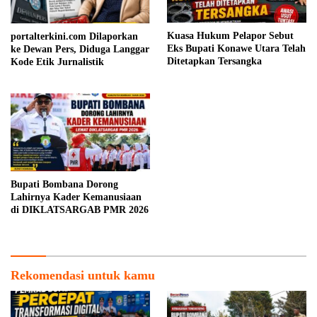
portalterkini.com Dilaporkan
Kuasa Hukum Pelapor Sebut
ke Dewan Pers, Diduga Langgar
Eks Bupati Konawe Utara Telah
Kode Etik Jurnalistik
Ditetapkan Tersangka
Bupati Bombana Dorong
Lahirnya Kader Kemanusiaan
di DIKLATSARGAB PMR 2026
Rekomendasi untuk kamu