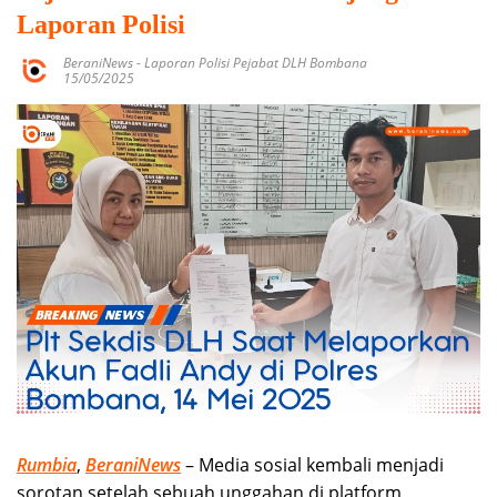
Laporan Polisi
BeraniNews
-
Laporan Polisi Pejabat DLH Bombana
15/05/2025
Rumbia
,
BeraniNews
– Media sosial kembali menjadi
sorotan setelah sebuah unggahan di platform