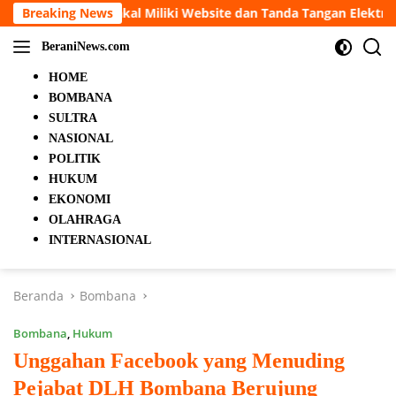
Langsung
bsite dan Tanda Tangan Elektronik
Breaking News
5 Orang Tewas dalam
ke
konten
BeraniNews.com
HOME
BOMBANA
SULTRA
NASIONAL
POLITIK
HUKUM
EKONOMI
OLAHRAGA
INTERNASIONAL
Beranda
Bombana
Bombana
,
Hukum
Unggahan Facebook yang Menuding
Pejabat DLH Bombana Berujung