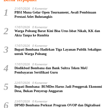
21/07/2026
0 Komentar
1
PBSI Muna Gelar Open Tournament, Awali Pembinaan
Prestasi Atlet Bulutangkis
17/07/2026
0 Komentar
2
Warga Poleang Barat Kini Bisa Urus Isbat Nikah, KK dan
Akta Tanpa ke Rumbia
17/07/2026
0 Komentar
3
Bupati Bombana Hadirkan Tiga Layanan Publik Sekaligus
untuk Warga Poleang
17/07/2026
0 Komentar
4
Disdikbud Bombana dan Bank Sultra Teken MoU
Pembayaran Sertifikasi Guru
22/07/2026
0 Komentar
5
Bupati Bombana: BUMDes Harus Jadi Penggerak Ekonomi
Desa, Bukan Penyerap Anggaran
23/07/2026
0 Komentar
6
DPMD Bombana Perkuat Program OVOP dan Digitalisasi