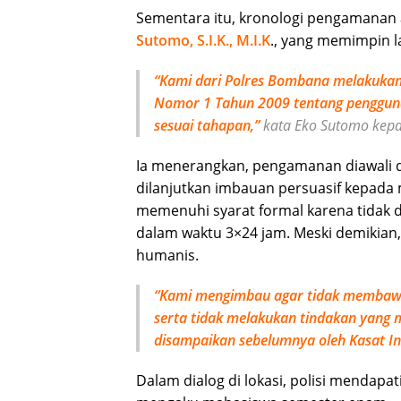
Sementara itu, kronologi pengamanan 
Sutomo, S.I.K., M.I.K
., yang memimpin 
“Kami dari Polres Bombana melakuka
Nomor 1 Tahun 2009 tentang pengguna
sesuai tahapan,”
kata Eko Sutomo kep
Ia menerangkan, pengamanan diawali d
dilanjutkan imbauan persuasif kepada 
memenuhi syarat formal karena tidak 
dalam waktu 3×24 jam. Meski demikia
humanis.
“Kami mengimbau agar tidak membawa
serta tidak melakukan tindakan yang 
disampaikan sebelumnya oleh Kasat Int
Dalam dialog di lokasi, polisi mendapa