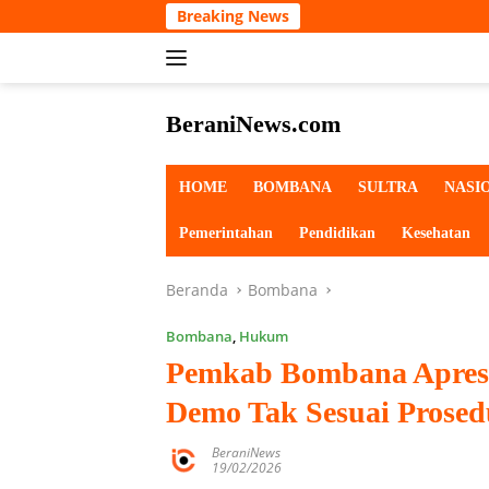
Langsung
Breaking News
ke
konten
BeraniNews.com
HOME
BOMBANA
SULTRA
NASI
Pemerintahan
Pendidikan
Kesehatan
Beranda
Bombana
Bombana
,
Hukum
Pemkab Bombana Apresi
Demo Tak Sesuai Prosed
BeraniNews
19/02/2026