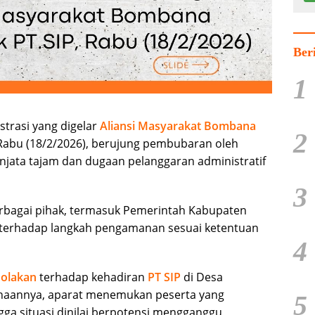
Ber
1
trasi yang digelar
Aliansi Masyarakat Bombana
2
abu (18/2/2026), berujung pembubaran oleh
enjata tajam dan dugaan pelanggaran administratif
3
erbagai pihak, termasuk Pemerintah Kabupaten
erhadap langkah pengamanan sesuai ketentuan
4
olakan
terhadap kehadiran
PT SIP
di Desa
aannya, aparat menemukan peserta yang
5
ga situasi dinilai berpotensi mengganggu