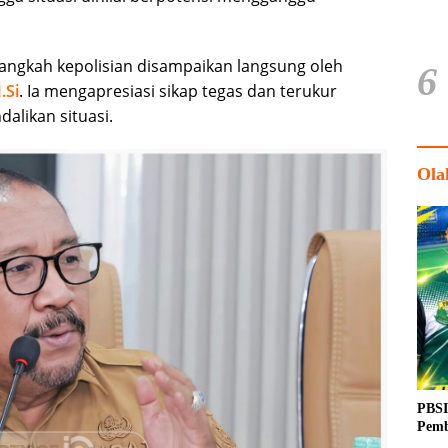
gkah kepolisian disampaikan langsung oleh
6
.Si
. Ia mengapresiasi sikap tegas dan terukur
alikan situasi.
Ola
PBSI
Pemb