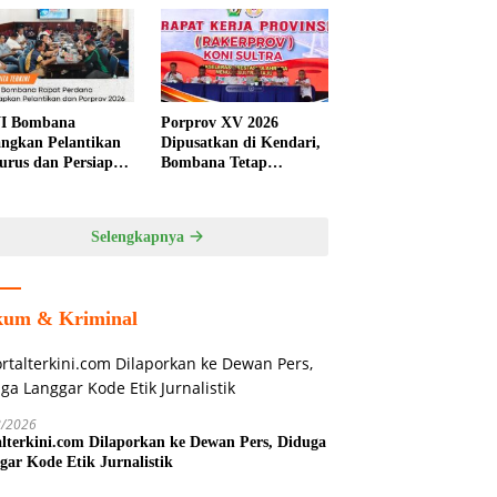
I Bombana
Porprov XV 2026
ngkan Pelantikan
Dipusatkan di Kendari,
urus dan Persiapan
Bombana Tetap
rov Sultra 2026
Berpeluang Jadi Tuan
Rumah Cabang
Olahraga
Selengkapnya
um & Kriminal
8/2026
alterkini.com Dilaporkan ke Dewan Pers, Diduga
gar Kode Etik Jurnalistik