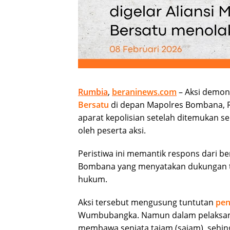
Rumbia
,
beraninews.com
– Aksi demons
Bersatu
di depan Mapolres Bombana, R
aparat kepolisian setelah ditemukan s
oleh peserta aksi.
Peristiwa ini memantik respons dari b
Bombana yang menyatakan dukungan t
hukum.
Aksi tersebut mengusung tuntutan
pen
Wumbubangka. Namun dalam pelaksan
membawa senjata tajam (sajam), sehing