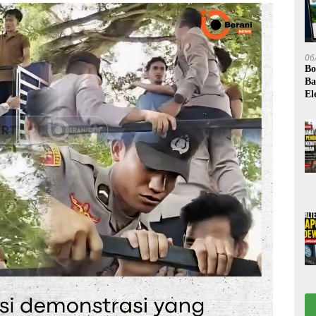
06
Bo
Ba
El