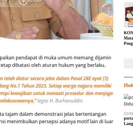
KON
Mata
Peng
Porp
mpaikan pendapat di muka umum memang dijamin
 tetap dibatasi oleh aturan hukum yang berlaku.
elah diatur secara jelas dalam Pasal 28E ayat (3)
Huk
ang No.1 Tahun 2023. Setiap warga negara memiliki
tapi kewajiban untuk menaati prosedur dan menjaga
pelaksanaannya,”
tegas H. Burhanuddin.
 tajam dalam demonstrasi jelas bertentangan
03/0
port
i menimbulkan persepsi adanya motif lain di luar
Lang