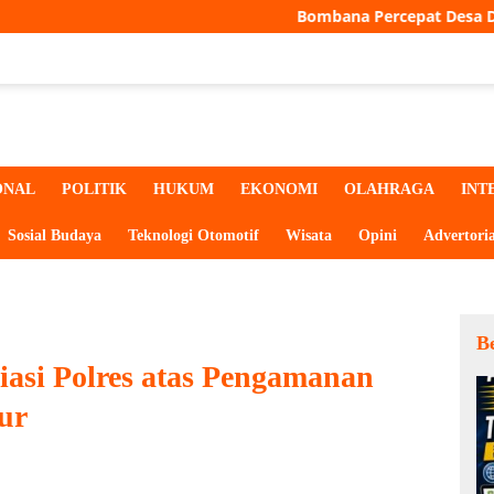
Bombana Percepat Desa Digital, Seluruh De
ONAL
POLITIK
HUKUM
EKONOMI
OLAHRAGA
INT
Sosial Budaya
Teknologi Otomotif
Wisata
Opini
Advertoria
Be
asi Polres atas Pengamanan
ur