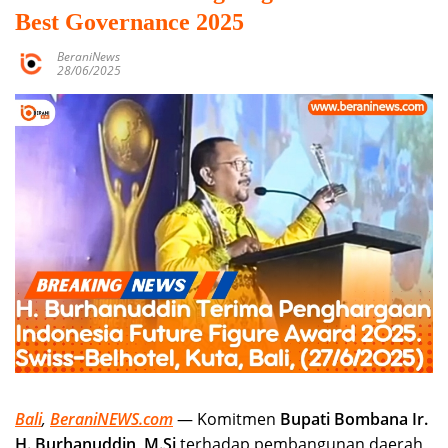
Best Governance 2025
BeraniNews
28/06/2025
Bali
,
BeraniNEWS.com
— Komitmen
Bupati Bombana Ir.
H. Burhanuddin, M.Si
terhadap pembangunan daerah