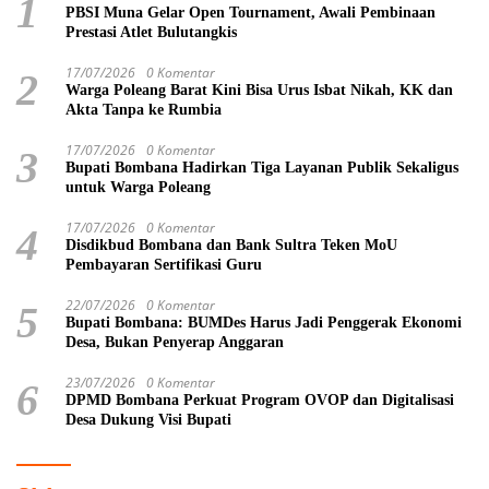
1
PBSI Muna Gelar Open Tournament, Awali Pembinaan
Prestasi Atlet Bulutangkis
17/07/2026
0 Komentar
2
Warga Poleang Barat Kini Bisa Urus Isbat Nikah, KK dan
Akta Tanpa ke Rumbia
17/07/2026
0 Komentar
3
Bupati Bombana Hadirkan Tiga Layanan Publik Sekaligus
untuk Warga Poleang
17/07/2026
0 Komentar
4
Disdikbud Bombana dan Bank Sultra Teken MoU
Pembayaran Sertifikasi Guru
22/07/2026
0 Komentar
5
Bupati Bombana: BUMDes Harus Jadi Penggerak Ekonomi
Desa, Bukan Penyerap Anggaran
23/07/2026
0 Komentar
6
DPMD Bombana Perkuat Program OVOP dan Digitalisasi
Desa Dukung Visi Bupati