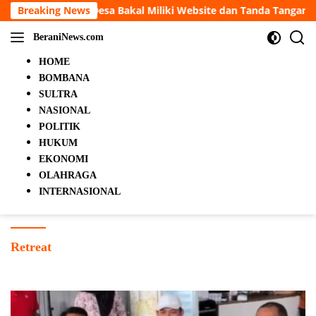
Langsung
l Miliki Website dan Tanda Tangan Elektronik
Breaking News
portalter
ke
konten
BeraniNews.com
HOME
BOMBANA
SULTRA
NASIONAL
POLITIK
HUKUM
EKONOMI
OLAHRAGA
INTERNASIONAL
Retreat