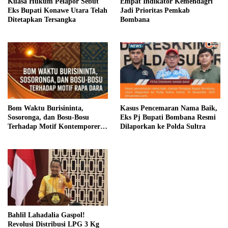
Kuasa Hukum Pelapor Sebut
Empat Indikator Kemendagri
Eks Bupati Konawe Utara Telah
Jadi Prioritas Pemkab
Ditetapkan Tersangka
Bombana
Bom Waktu Burisininta,
Kasus Pencemaran Nama Baik,
Sosoronga, dan Bosu-Bosu
Eks Pj Bupati Bombana Resmi
Terhadap Motif Kontemporer
Dilaporkan ke Polda Sultra
Rapa Dara
Bahlil Lahadalia Gaspol!
Revolusi Distribusi LPG 3 Kg