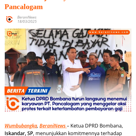
Pancalogam
BeraniNews
18/03/2025
Wumbubangka
,
BeraniNews
– Ketua DPRD Bombana,
Iskandar, SP
, menunjukkan komitmennya terhadap