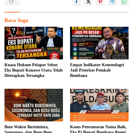
Baca Juga
Kuasa Hukum Pelapor Sebut
Empat Indikator Kemendagri
Eks Bupati Konawe Utara Telah
Jadi Prioritas Pemkab
Ditetapkan Tersangka
Bombana
Bom Waktu Burisininta,
Kasus Pencemaran Nama Baik,
Sosoronga, dan Bosu-Bosu
Eks Pj Bupati Bombana Resmi