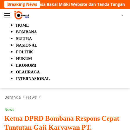
Langsung
 Website dan Tanda Tangan Elektronik
Breaking News
5 Orang Tewas da
ke
konten
HOME
BOMBANA
SULTRA
NASIONAL
POLITIK
HUKUM
EKONOMI
OLAHRAGA
INTERNASIONAL
Beranda
News
News
Ketua DPRD Bombana Respons Cepat
Tuntutan Gaji Karyawan PT.