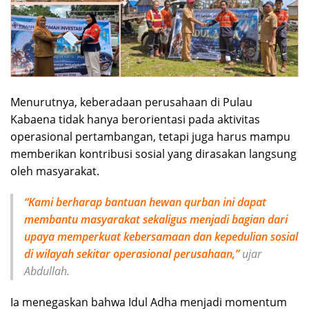
Menurutnya, keberadaan perusahaan di Pulau
Kabaena tidak hanya berorientasi pada aktivitas
operasional pertambangan, tetapi juga harus mampu
memberikan kontribusi sosial yang dirasakan langsung
oleh masyarakat.
“Kami berharap bantuan hewan qurban ini dapat
membantu masyarakat sekaligus menjadi bagian dari
upaya memperkuat kebersamaan dan kepedulian sosial
di wilayah sekitar operasional perusahaan,”
ujar
Abdullah.
Ia menegaskan bahwa Idul Adha menjadi momentum