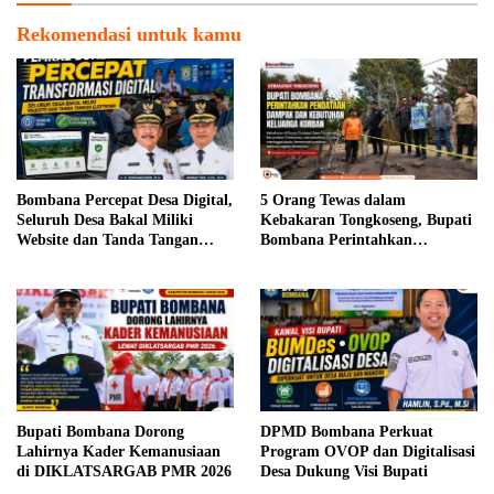
Rekomendasi untuk kamu
Bombana Percepat Desa Digital,
5 Orang Tewas dalam
Seluruh Desa Bakal Miliki
Kebakaran Tongkoseng, Bupati
Website dan Tanda Tangan
Bombana Perintahkan
Elektronik
Pendataan Dampak
Bupati Bombana Dorong
DPMD Bombana Perkuat
Lahirnya Kader Kemanusiaan
Program OVOP dan Digitalisasi
di DIKLATSARGAB PMR 2026
Desa Dukung Visi Bupati