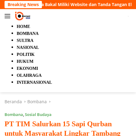
Langsung
Website dan Tanda Tangan Elektronik
Breaking News
5 Orang Tewas dal
ke
konten
HOME
BOMBANA
SULTRA
NASIONAL
POLITIK
HUKUM
EKONOMI
OLAHRAGA
INTERNASIONAL
Beranda
Bombana
Bombana
,
Sosial Budaya
PT TIM Salurkan 15 Sapi Qurban
untuk Masyarakat Lingkar Tambang