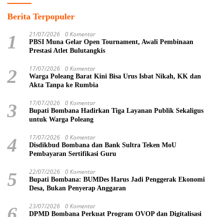
Berita Terpopuler
21/07/2026
0 Komentar
1
PBSI Muna Gelar Open Tournament, Awali Pembinaan
Prestasi Atlet Bulutangkis
17/07/2026
0 Komentar
2
Warga Poleang Barat Kini Bisa Urus Isbat Nikah, KK dan
Akta Tanpa ke Rumbia
17/07/2026
0 Komentar
3
Bupati Bombana Hadirkan Tiga Layanan Publik Sekaligus
untuk Warga Poleang
17/07/2026
0 Komentar
4
Disdikbud Bombana dan Bank Sultra Teken MoU
Pembayaran Sertifikasi Guru
22/07/2026
0 Komentar
5
Bupati Bombana: BUMDes Harus Jadi Penggerak Ekonomi
Desa, Bukan Penyerap Anggaran
23/07/2026
0 Komentar
6
DPMD Bombana Perkuat Program OVOP dan Digitalisasi