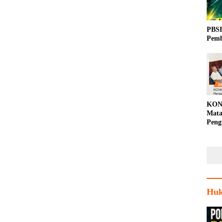
PBSI
Pemb
KON
Mata
Peng
Porp
Huk