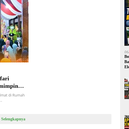
06
Bo
Ba
El
fari
emimpin
idmat di Rumah
….
Selengkapnya