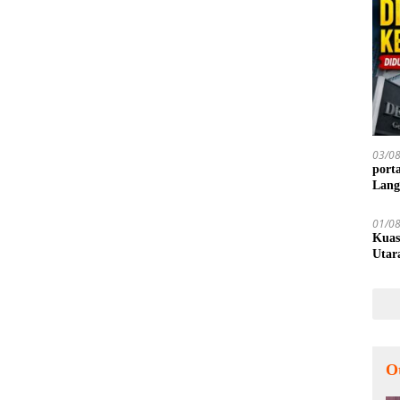
03/0
port
Lang
01/0
Kuas
Utar
O