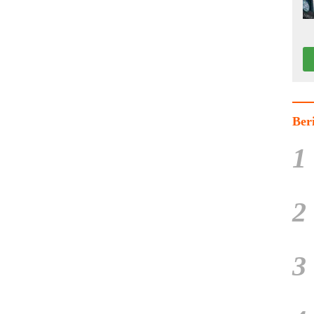
Ber
1
2
3