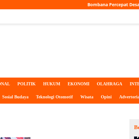
Bombana Percepat Desa Digital, Seluruh 
ONAL
POLITIK
HUKUM
EKONOMI
OLAHRAGA
INT
Sosial Budaya
Teknologi Otomotif
Wisata
Opini
Advertoria
Be