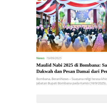
News
19/09/2025
Maulid Nabi 2025 di Bombana: Sa
Dakwah dan Pesan Damai dari P
Daerah
Bombana, BeraniNews – Suasana religi terasa kh
Jabatan Bupati Bombana pada Kamis (18/9/2025)