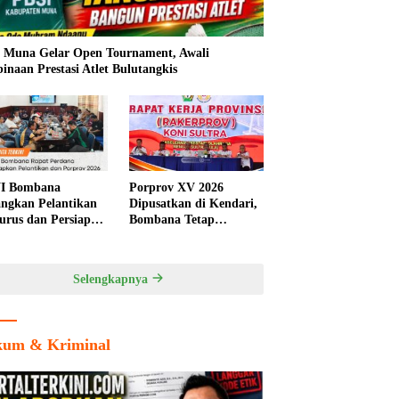
 Muna Gelar Open Tournament, Awali
inaan Prestasi Atlet Bulutangkis
I Bombana
Porprov XV 2026
ngkan Pelantikan
Dipusatkan di Kendari,
urus dan Persiapan
Bombana Tetap
rov Sultra 2026
Berpeluang Jadi Tuan
Rumah Cabang
Olahraga
Selengkapnya
um & Kriminal