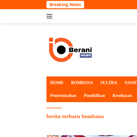
Langsung
Breaking News
ke
konten
HOME
BOMBANA
SULTRA
NASI
Pemerintahan
Pendidikan
Kesehatan
berita terbaru bombana