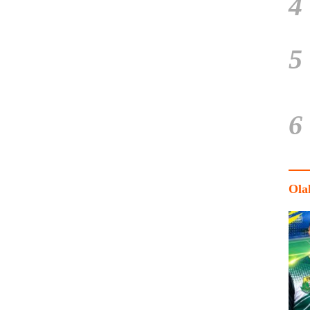
4
5
6
Ola