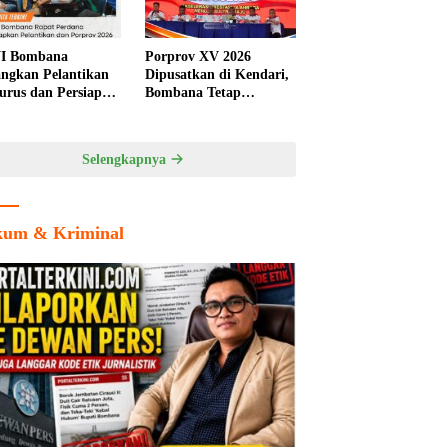
I Bombana
Porprov XV 2026
ngkan Pelantikan
Dipusatkan di Kendari,
urus dan Persiapan
Bombana Tetap
rov Sultra 2026
Berpeluang Jadi Tuan
Rumah Cabang
Olahraga
Selengkapnya
um & Kriminal