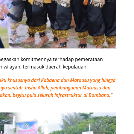
enegaskan komitmennya terhadap pemerataan
wilayah, termasuk daerah kepulauan.
aku khususnya dari Kabaena dan Matausu yang hingga
ya sentuh. Insha Allah, pembangunan Matausu dan
akan, begitu pula seluruh infrastruktur di Bombana,”