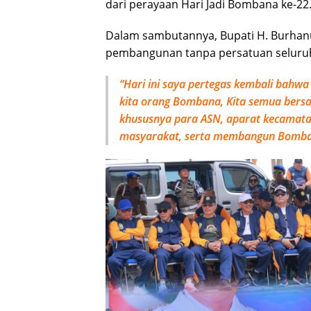
dari perayaan Hari Jadi Bombana ke-22
Dalam sambutannya, Bupati H. Burhan
pembangunan tanpa persatuan seluru
“Hari ini saya pertegas kembali bahwa 
kita orang Bombana, Kita semua bersau
khususnya para ASN, aparat kecamatan
masyarakat, serta membangun Bombana