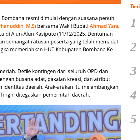
Ber
i Bombana resmi dimulai dengan suasana penuh
1
urhanuddin, M.Si
bersama Wakil Bupati
Ahmad Yani,
u di Alun-Alun Kasipute (11/12/2025. Dentuman
n semangat ratusan peserta yang telah memadati
2
m rangka memeriahkan HUT Kabupaten Bombana Ke-
3
 meriah. Defile kontingen dari seluruh OPD dan
ngan busana adat, pakaian kreasi, dan atribut
identitas daerah. Arak-arakan itu melambangkan
4
 ingin ditegaskan pemerintah daerah.
5