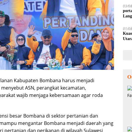
03/0
port
Lang
01/0
Kuas
Utar
O
jalanan Kabupaten Bombana harus menjadi
 menyebut ASN, perangkat kecamatan,
yarakat wajib menjaga kebersamaan agar roda
nsi besar Bombana di sektor pertanian dan
tu mampu mengantar Bombana menjadi daerah yang
ri pertanian dan perikanan di wilayah Sulawesi