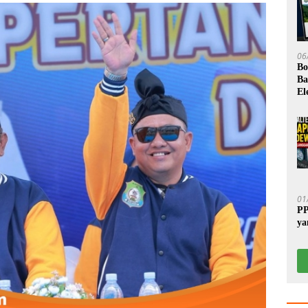
06
Bo
Ba
El
01
PP
ya