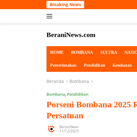
Langsung
Breaking News
ke
konten
BeraniNews.com
HOME
BOMBANA
SULTRA
NASI
Pemerintahan
Pendidikan
Kesehatan
Beranda
Bombana
Bombana
,
Pendidikan
Porseni Bombana 2025 R
Persatuan
BeraniNews
11/12/2025