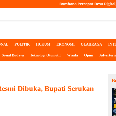
Bombana Percepat Desa Digital, Seluruh Desa Bakal Mili
ONAL
POLITIK
HUKUM
EKONOMI
OLAHRAGA
INT
Sosial Budaya
Teknologi Otomotif
Wisata
Opini
Advertoria
Be
esmi Dibuka, Bupati Serukan