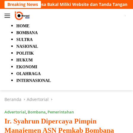
Langsung
ki Website dan Tanda Tangan Elektronik
Breaking News
5 Orang Tewas 
ke
konten
HOME
BOMBANA
SULTRA
NASIONAL
POLITIK
HUKUM
EKONOMI
OLAHRAGA
INTERNASIONAL
Beranda
Advertorial
Advertorial
,
Bombana
,
Pemerintahan
Ir. Syahrun Dipercaya Pimpin
Manajemen ASN Pemkab Bombana