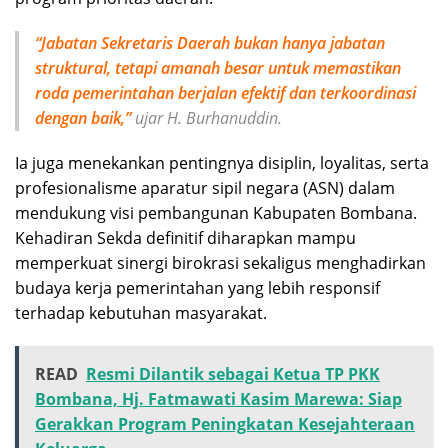
“Jabatan Sekretaris Daerah bukan hanya jabatan
struktural, tetapi amanah besar untuk memastikan
roda pemerintahan berjalan efektif dan terkoordinasi
dengan baik,”
ujar H. Burhanuddin.
Ia juga menekankan pentingnya disiplin, loyalitas, serta
profesionalisme aparatur sipil negara (ASN) dalam
mendukung visi pembangunan Kabupaten Bombana.
Kehadiran Sekda definitif diharapkan mampu
memperkuat sinergi birokrasi sekaligus menghadirkan
budaya kerja pemerintahan yang lebih responsif
terhadap kebutuhan masyarakat.
READ
Resmi Dilantik sebagai Ketua TP PKK
Bombana, Hj. Fatmawati Kasim Marewa: Siap
Gerakkan Program Peningkatan Kesejahteraan