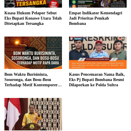
Kuasa Hukum Pelapor Sebut
Empat Indikator Kemendagri
Eks Bupati Konawe Utara Telah
Jadi Prioritas Pemkab
Ditetapkan Tersangka
Bombana
Bom Waktu Burisininta,
Kasus Pencemaran Nama Baik,
Sosoronga, dan Bosu-Bosu
Eks Pj Bupati Bombana Resmi
Terhadap Motif Kontemporer
Dilaporkan ke Polda Sultra
Rapa Dara