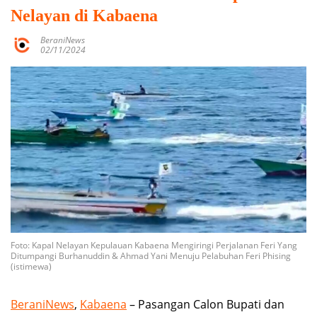
Nelayan di Kabaena
BeraniNews
02/11/2024
Foto: Kapal Nelayan Kepulauan Kabaena Mengiringi Perjalanan Feri Yang
Ditumpangi Burhanuddin & Ahmad Yani Menuju Pelabuhan Feri Phising
(istimewa)
BeraniNews
,
Kabaena
– Pasangan Calon Bupati dan