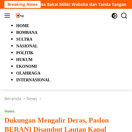
Langsung
al Miliki Website dan Tanda Tangan Elektronik
Breaking News
5 Orang 
ke
konten
HOME
BOMBANA
SULTRA
NASIONAL
POLITIK
HUKUM
EKONOMI
OLAHRAGA
INTERNASIONAL
Beranda
News
News
Dukungan Mengalir Deras, Paslon
BERANI Disambut Lautan Kapal