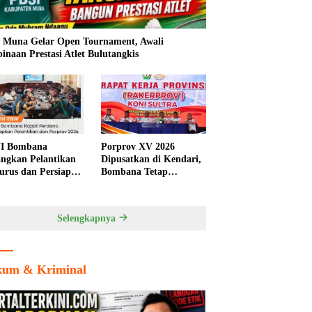
 Muna Gelar Open Tournament, Awali
inaan Prestasi Atlet Bulutangkis
I Bombana
Porprov XV 2026
ngkan Pelantikan
Dipusatkan di Kendari,
urus dan Persiapan
Bombana Tetap
rov Sultra 2026
Berpeluang Jadi Tuan
Rumah Cabang
Olahraga
Selengkapnya
um & Kriminal