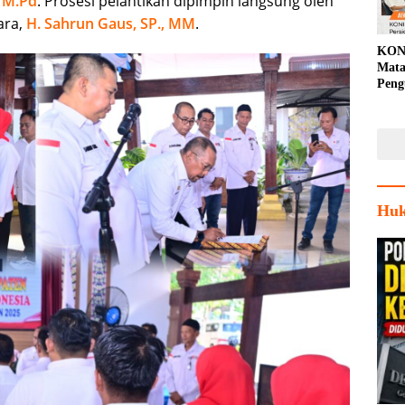
, M.Pd
. Prosesi pelantikan dipimpin langsung oleh
ara,
H. Sahrun Gaus, SP., MM
.
KON
Mata
Peng
Porp
Huk