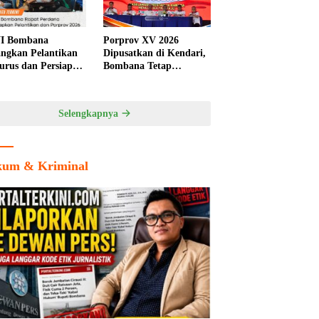
I Bombana
Porprov XV 2026
ngkan Pelantikan
Dipusatkan di Kendari,
urus dan Persiapan
Bombana Tetap
rov Sultra 2026
Berpeluang Jadi Tuan
Rumah Cabang
Olahraga
Selengkapnya
um & Kriminal