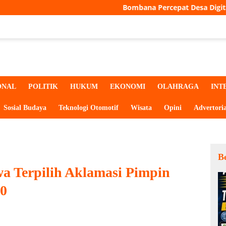
Bombana Percepat Desa Digital, Seluruh Desa Bakal 
ONAL
POLITIK
HUKUM
EKONOMI
OLAHRAGA
INT
Sosial Budaya
Teknologi Otomotif
Wisata
Opini
Advertoria
Be
a Terpilih Aklamasi Pimpin
0