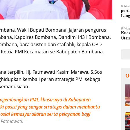
03/0
port
Lang
01/0
Bombana, Wakil Bupati Bombana, jajaran pengurus
Kuas
ombana, Kapolres Bombana, Dandim 1431 Bombana,
Utar
mbana, para asisten dan staf ahli, kepala OPD
, Ketua PMI Kecamatan se-Kabupaten Bombana,
 terpilih, Hj. Fatmawati Kasim Marewa, S.Sos
O
dupkan kembali peran strategis PMI sebagai
 kemanusiaan.
ngembangkan PMI, khususnya di Kabupaten
iki posisi yang sangat strategis dalam membantu
osial kemasyarakatan serta pelayanan bagi
 Fatmawati.