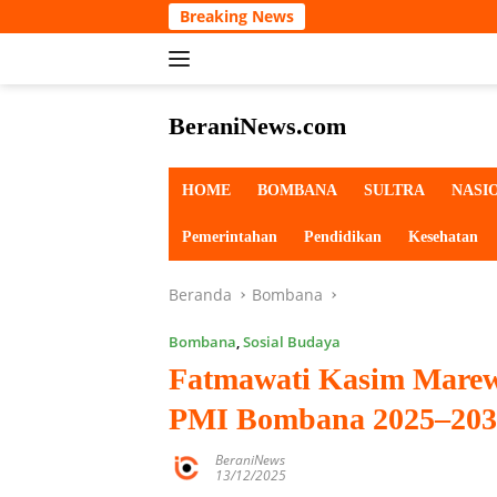
Langsung
Breaking News
ke
konten
BeraniNews.com
HOME
BOMBANA
SULTRA
NASI
Pemerintahan
Pendidikan
Kesehatan
Beranda
Bombana
Bombana
,
Sosial Budaya
Fatmawati Kasim Marew
PMI Bombana 2025–203
BeraniNews
13/12/2025