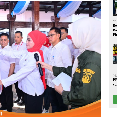
06
Bo
Ba
El
01
PP
ya