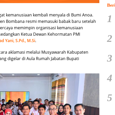
Ber
at kemanusiaan kembali menyala di Bumi Anoa.
1
en Bombana resmi memasuki babak baru setelah
ercaya memimpin organisasi kemanusiaan
, sedangkan Ketua Dewan Kehormatan PMI
2
 Yani, S.Pd., M.Si
.
ecara aklamasi melalui Musyawarah Kabupaten
3
ng digelar di Aula Rumah Jabatan Bupati
4
5