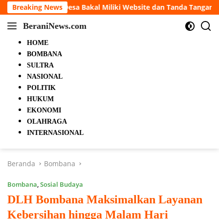
Langsung
ki Website dan Tanda Tangan Elektronik
Breaking News
portalterkini.co
ke
BeraniNews.com
konten
HOME
BOMBANA
SULTRA
NASIONAL
POLITIK
HUKUM
EKONOMI
OLAHRAGA
INTERNASIONAL
Beranda
Bombana
Bombana
,
Sosial Budaya
DLH Bombana Maksimalkan Layanan
Kebersihan hingga Malam Hari